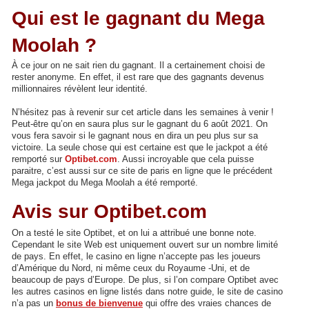
Qui est le gagnant du Mega
Moolah ?
À ce jour on ne sait rien du gagnant. Il a certainement choisi de
rester anonyme. En effet, il est rare que des gagnants devenus
millionnaires révèlent leur identité.
N’hésitez pas à revenir sur cet article dans les semaines à venir !
Peut-être qu’on en saura plus sur le gagnant du 6 août 2021. On
vous fera savoir si le gagnant nous en dira un peu plus sur sa
victoire. La seule chose qui est certaine est que le jackpot a été
remporté sur
Optibet.com
. Aussi incroyable que cela puisse
paraitre, c’est aussi sur ce site de paris en ligne que le précédent
Mega jackpot du Mega Moolah a été remporté.
Avis sur Optibet.com
On a testé le site Optibet, et on lui a attribué une bonne note.
Cependant le site Web est uniquement ouvert sur un nombre limité
de pays. En effet, le casino en ligne n’accepte pas les joueurs
d’Amérique du Nord, ni même ceux du Royaume -Uni, et de
beaucoup de pays d’Europe. De plus, si l’on compare Optibet avec
les autres casinos en ligne listés dans notre guide, le site de casino
n’a pas un
bonus de bienvenue
qui offre des vraies chances de