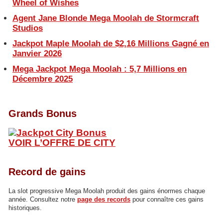
Wheel of Wishes
Agent Jane Blonde Mega Moolah de Stormcraft
Studios
Jackpot Maple Moolah de $2,16 Millions Gagné en
Janvier 2026
Mega Jackpot Mega Moolah : 5,7 Millions en
Décembre 2025
Grands Bonus
VOIR L’OFFRE DE CITY
Record de gains
La slot progressive Mega Moolah produit des gains énormes chaque
année. Consultez notre
page des records
pour connaître ces gains
historiques.