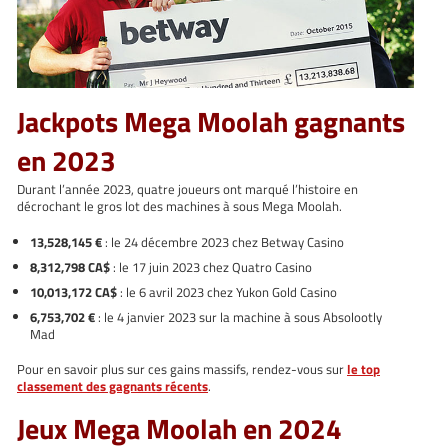
Jackpots Mega Moolah gagnants
en 2023
Durant l’année 2023, quatre joueurs ont marqué l’histoire en
décrochant le gros lot des machines à sous Mega Moolah.
13,528,145 €
: le 24 décembre 2023 chez Betway Casino
8,312,798 CA$
: le 17 juin 2023 chez Quatro Casino
10,013,172 CA$
: le 6 avril 2023 chez Yukon Gold Casino
6,753,702 €
: le 4 janvier 2023 sur la machine à sous Absolootly
Mad
Pour en savoir plus sur ces gains massifs, rendez-vous sur
le top
classement des gagnants récents
.
Jeux Mega Moolah en 2024