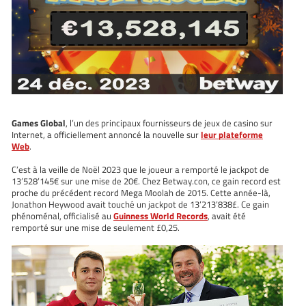
Games Global
, l’un des principaux fournisseurs de jeux de casino sur
Internet, a officiellement annoncé la nouvelle sur
leur plateforme
Web
.
C’est à la veille de Noël 2023 que le joueur a remporté le jackpot de
13’528’145€ sur une mise de 20€. Chez Betway.con, ce gain record est
proche du précédent record Mega Moolah de 2015. Cette année-là,
Jonathon Heywood avait touché un jackpot de 13’213’838£. Ce gain
phénoménal, officialisé au
Guinness World Records
, avait été
remporté sur une mise de seulement £0,25.