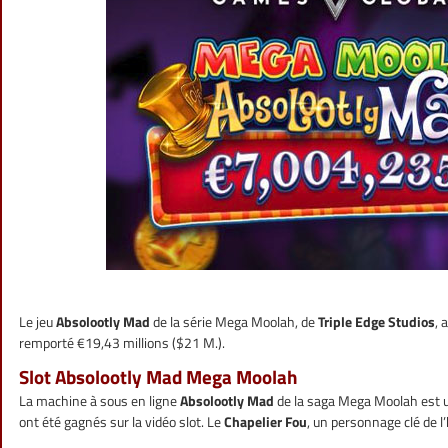
Le jeu
Absolootly Mad
de la série Mega Moolah, de
Triple Edge Studios
, 
remporté €19,43 millions ($21 M.).
Slot Absolootly Mad Mega Moolah
La machine à sous en ligne
Absolootly Mad
de la saga Mega Moolah est u
ont été gagnés sur la vidéo slot. Le
Chapelier Fou
, un personnage clé de l’