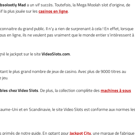
bsolootly Mad
a un vif succès. Toutefois, la Mega Moolah slot d’origine, de
 la plus jouée sur les
casinos en ligne
.
naitre du grand public. Il n’y a rien de surprenant à cela ! En effet, lorsque
us en ligne, ils ne veulent pas vraiment que le monde entier s’intéressent à
né le jackpot sur le site
VideoSlots.com
.
tant le plus grand nombre de jeux de casino. Avec plus de 9000 titres au
 jeu.
ables chez Video Slots
. De plus, la collection complète des
machines à sous
yaume-Uni et en Scandinavie, le site Video Slots est conforme aux normes le
es primés de notre guide. En optant pour
Jackpot City
, une marque de fabrique