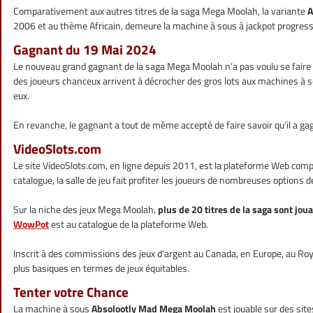
Comparativement aux autres titres de la saga Mega Moolah, la variante
A
2006 et au thème Africain, demeure la machine à sous à jackpot progressif
Gagnant du 19 Mai 2024
Le nouveau grand gagnant de la saga Mega Moolah n’a pas voulu se faire con
des joueurs chanceux arrivent à décrocher des gros lots aux machines à so
eux.
En revanche, le gagnant a tout de même accepté de faire savoir qu’il a gag
VideoSlots.com
Le site VideoSlots.com, en ligne depuis 2011, est la plateforme Web comp
catalogue, la salle de jeu fait profiter les joueurs de nombreuses options de
Sur la niche des jeux Mega Moolah,
plus de 20 titres de la saga sont jou
WowPot
est au catalogue de la plateforme Web.
Inscrit à des commissions des jeux d’argent au Canada, en Europe, au Ro
plus basiques en termes de jeux équitables.
Tenter votre Chance
La machine à sous
Absolootly Mad Mega Moolah
est jouable sur des sit