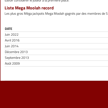
savoir considérer le joueur à la première place.
Liste Mega Moolah record
Les plus gros Méga jackpots Mega Moolah gagnés par des membres de Spin C
DATE
Juin 2022
Avril 2016
Juin 2014
Décembre 2013
Septembre 2013
Août 2009