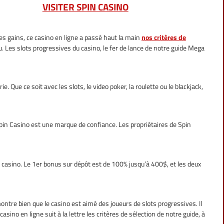
VISITER SPIN CASINO
des gains, ce casino en ligne a passé haut la main
nos critères de
eu. Les slots progressives du casino, le fer de lance de notre guide Mega
. Que ce soit avec les slots, le video poker, la roulette ou le blackjack,
Spin Casino est une marque de confiance. Les propriétaires de Spin
u casino. Le 1er bonus sur dépôt est de 100% jusqu’à 400$, et les deux
ntre bien que le casino est aimé des joueurs de slots progressives. Il
asino en ligne suit à la lettre les critères de sélection de notre guide, à