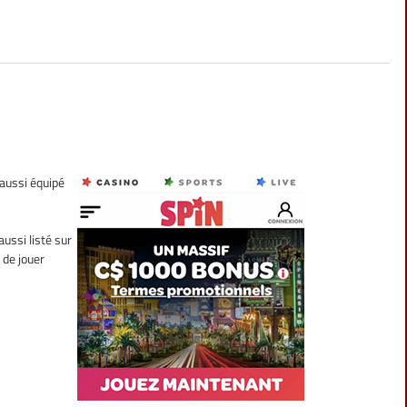
aussi équipé
ussi listé sur
 de jouer