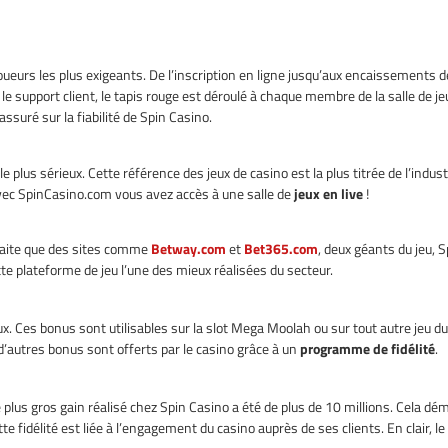
joueurs les plus exigeants. De l’inscription en ligne jusqu’aux encaissements 
c le support client, le tapis rouge est déroulé à chaque membre de la salle de j
ssuré sur la fiabilité de Spin Casino.
lus sérieux. Cette référence des jeux de casino est la plus titrée de l’industrie
vec SpinCasino.com vous avez accès à une salle de
jeux en live
!
 faite que des sites comme
Betway.com
et
Bet365.com
, deux géants du jeu, 
tte plateforme de jeu l’une des mieux réalisées du secteur.
x. Ces bonus sont utilisables sur la slot Mega Moolah ou sur tout autre jeu d
d’autres bonus sont offerts par le casino grâce à un
programme de fidélité
.
us gros gain réalisé chez Spin Casino a été de plus de 10 millions. Cela démo
e fidélité est liée à l’engagement du casino auprès de ses clients. En clair, le c