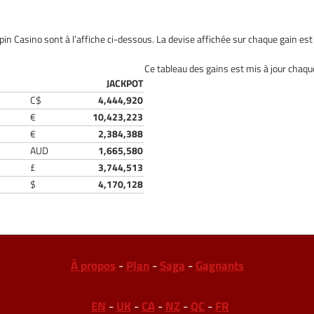
asino sont à l’affiche ci-dessous. La devise affichée sur chaque gain est ce
Ce tableau des gains est mis à jour chaqu
JACKPOT
C$
4,444,920
€
10,423,223
€
2,384,388
AUD
1,665,580
£
3,744,513
$
4,170,128
À propos
-
Plan
-
Saga
-
Gagnants
EN
-
UK
-
CA
-
NZ
-
QC
-
FR