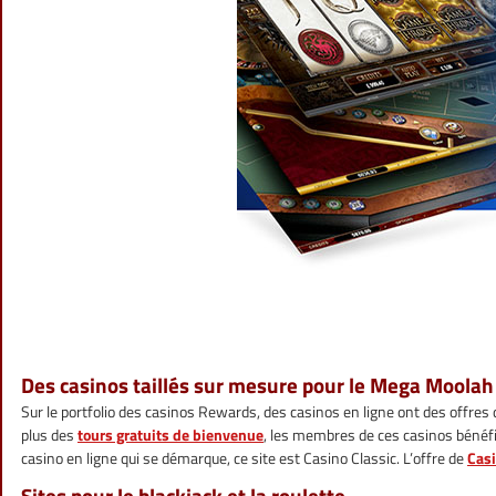
Des casinos taillés sur mesure pour le Mega Moolah
Sur le portfolio des casinos Rewards, des casinos en ligne ont des offr
plus des
tours gratuits de bienvenue
, les membres de ces casinos bénéfi
casino en ligne qui se démarque, ce site est Casino Classic. L’offre de
Casi
Sites pour le blackjack et la roulette