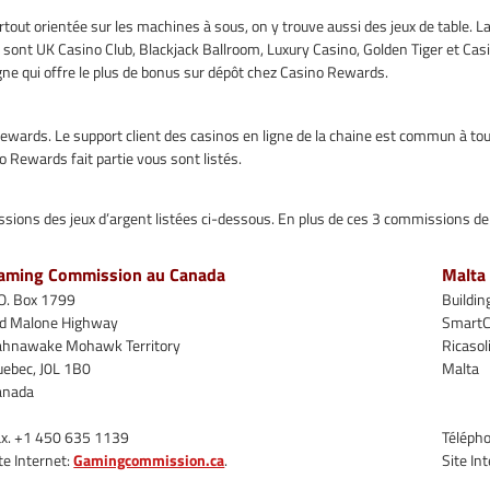
ut orientée sur les machines à sous, on y trouve aussi des jeux de table. La r
ont UK Casino Club, Blackjack Ballroom, Luxury Casino, Golden Tiger et Casino 
igne qui offre le plus de bonus sur dépôt chez Casino Rewards.
wards. Le support client des casinos en ligne de la chaine est commun à tous
 Rewards fait partie vous sont listés.
sions des jeux d’argent listées ci-dessous. En plus de ces 3 commissions de 
aming Commission au Canada
Malta
O. Box 1799
Buildin
ld Malone Highway
SmartC
ahnawake Mohawk Territory
Ricaso
uebec, J0L 1B0
Malta
anada
ax. +1 450 635 1139
Téléph
te Internet:
Gamingcommission.ca
.
Site In