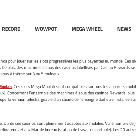
RECORD
WOWPOT
MEGA WHEEL
NEWS
nos pour jouer sur les slots progressives les plus payantes au monde. Ces sl
ire. De plus, des machines à sous des casinos labellisés par Casino Rewards s
à sous à thème sur 3 ou 5 rouleaux.
Moolah
. Ces slots Mega Moolah sont compatibles sur tous les appareils mobi
inux). Concernant l’ensemble des machines à sous des casinos Rewards, plus 
upe, la version téléchargeable d’un casino de l’enseigne doit être installée su
. Dix de ces casinos sont pleinement adaptés aux mobiles. Vu le nombre de jo
 ordinateurs et aux Mac de bureau (station de travail ou portable). Les 20 au