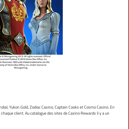
ndial, Yukon Gold, Zodiac Casino, Captain Cooks et Cosmo Casino. En
chaque client. Au catalogue des sites de Casino Rewards il y a un